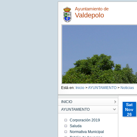
Ayuntamiento de
Valdepolo
Está en:
Inicio
>
AYUNTAMIENTO
>
Noticias
INICIO
Sat
Nov
AYUNTAMIENTO
26
00:00:
Corporación 2019
CET
Saluda
2016
Normativa Municipal
Sat Nov