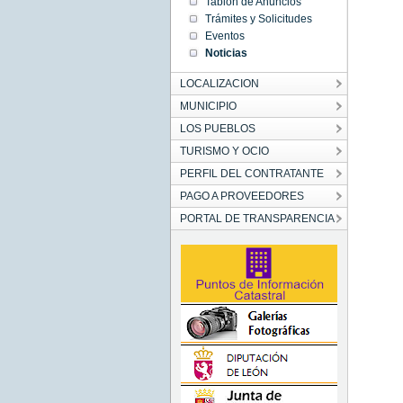
26
Tablón de Anuncios
00:00:00
Trámites y Solicitudes
CET
2016
Eventos
Sat Nov
Noticias
26
00:00:00
CET
LOCALIZACION
2016
MUNICIPIO
LOS PUEBLOS
TURISMO Y OCIO
PERFIL DEL CONTRATANTE
PAGO A PROVEEDORES
PORTAL DE TRANSPARENCIA