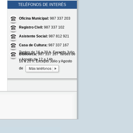
TELÉFONOS DE INTERÉS
Oficina Municipal:
987 337 203
Registro Civil:
987 337 102
Asistente Social:
987 812 921
Casa de Cultura:
987 337 167
Tardes de 16 a 20 h. Excepto Julio
Biblioteca:
987 337 167 Tardes de
y Agosto de 12 a 14h.
16 a 20 h. Excepto Julio y Agosto
de 12 a 14h.