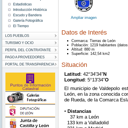
Estadisticas
Introducción Histórica
Escudo y Bandera
Ampliar imagen
Galería Fotográfica
El Tiempo
Datos de Interés
LOS PUEBLOS
Cormarca: Tierras de León
TURISMO Y OCIO
Población: 1219 habitantes (datos
Altitud: 880 m
PERFIL DEL CONTRATANTE
Superficie: 142,54 km2
PAGO A PROVEEDORES
Situación
PORTAL DE TRANSPARENCIA
Latitud
: 42°34′34″
N
Longitud
: 5°13′34″
O
El municipio de Valdepolo est
León, en la zona conocida co
de Rueda, de la Comarca Es
•
Distancias
37 km a León
133 km a Valladolid