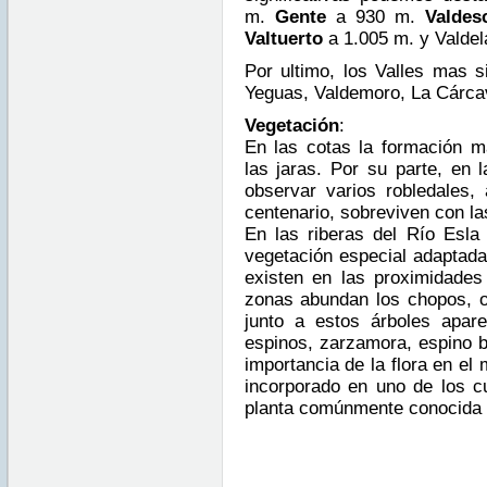
m.
Gente
a 930 m.
Valde
Valtuerto
a 1.005 m. y Valde
Por ultimo, los Valles mas si
Yeguas, Valdemoro, La Cárcav
Vegetación
:
En las cotas la formación m
las jaras. Por su parte, en
observar varios robledales,
centenario, sobreviven con las
En las riberas del Río Esla
vegetación especial adaptad
existen en las proximidades
zonas abundan los chopos, o
junto a estos árboles apar
espinos, zarzamora, espino b
importancia de la flora en el
incorporado en uno de los c
planta comúnmente conocid