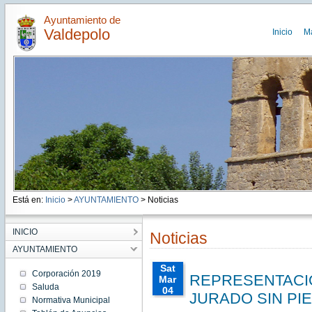
Ayuntamiento de
Valdepolo
Inicio
M
Está en:
Inicio
>
AYUNTAMIENTO
> Noticias
INICIO
Noticias
AYUNTAMIENTO
Sat
Corporación 2019
REPRESENTACIO
Mar
Saluda
04
JURADO SIN PI
Normativa Municipal
00:00:00