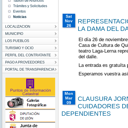
CET
Tablón de Anuncios
2017
Trámites y Solicitudes
Sat Mar
Eventos
04
00:00:00
Sat
Noticias
CET
REPRESENTACIO
Nov
2017
26
Sat Mar
LOCALIZACION
LA DAMA DEL D
04
00:00:00
00:00:00
MUNICIPIO
CET
CET
2017
2016
El día 26 de noviembre 
LOS PUEBLOS
Sat Nov
Casa de Cultura de Qu
26
TURISMO Y OCIO
00:00:00
teatro Laga-Lerna repre
CET
PERFIL DEL CONTRATANTE
del dalle.
2016
Sat Nov
PAGO A PROVEEDORES
26
La entrada es gratuíta 
00:00:00
PORTAL DE TRANSPARENCIA
CET
2016
Esperamos vuestra asi
Mon
CLAUSURA JOR
Mar
09
CUIDADORES D
00:00:00
CET
DEPENDIENTES
2015
Mon
Mar 09
00:00:00